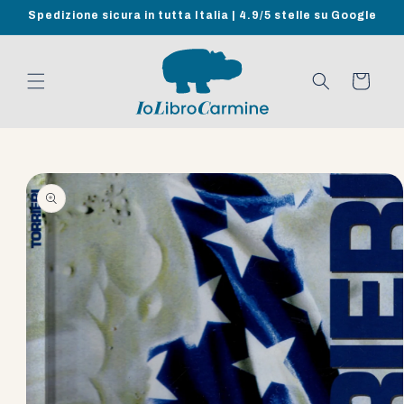
Vai
Spedizione sicura in tutta Italia | 4.9/5 stelle su Google
direttamente
ai contenuti
Carrello
Passa alle
informazioni
sul prodotto