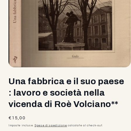
Apri
contenuti
multimediali
Una fabbrica e il suo paese
1
in
: lavoro e società nella
finestra
modale
vicenda di Roè Volciano**
Prezzo
€15,00
di
Imposte incluse.
Spese di spedizione
calcolate al check-out.